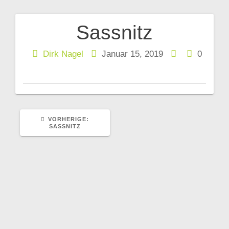
Sassnitz
Beitragsnavigation
Dirk Nagel
Januar 15, 2019
0
VORHERIGER
VORHERIGE:
BEITRAG:
SASSNITZ