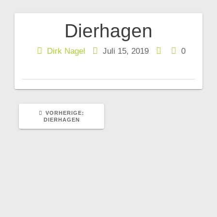
Dierhagen
Beitragsnavigation
Dirk Nagel
Juli 15, 2019
0
VORHERIGER
VORHERIGE:
BEITRAG:
DIERHAGEN