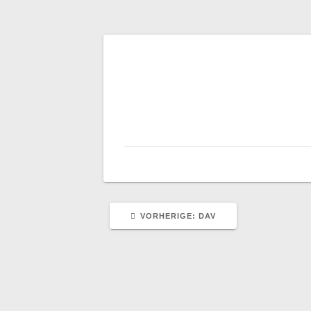
Beitragsnaviga
VORHERIGER
VORHERIGE:
DAV
BEITRAG: