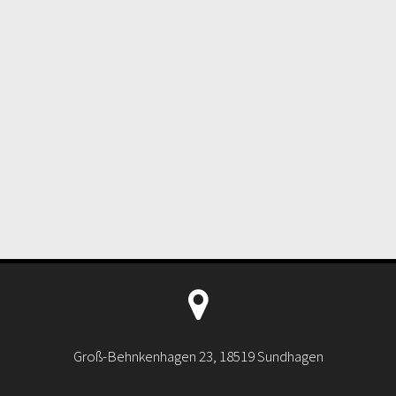
Groß-Behnkenhagen 23, 18519 Sundhagen