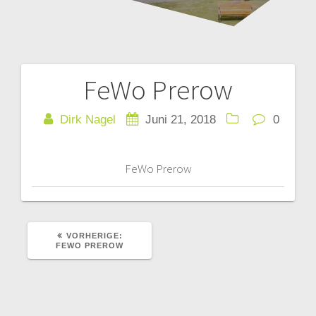
FeWo Prerow
Beitragsnavigation
Dirk Nagel
Juni 21, 2018
0
FeWo Prerow
VORHERIGER
VORHERIGE:
BEITRAG:
FEWO PREROW