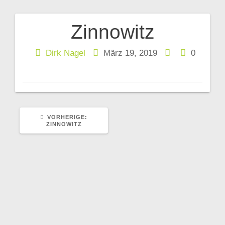
Zinnowitz
Beitragsnavigation
Dirk Nagel
März 19, 2019
0
VORHERIGER
VORHERIGE:
BEITRAG:
ZINNOWITZ