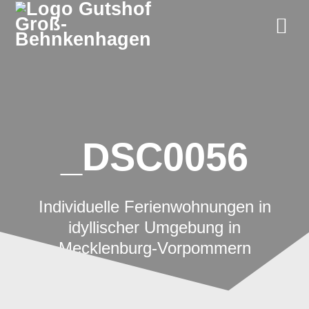
Zum
Inhalt
springen
_DSC0056
Individuelle Ferienwohnungen in
idyllischer Umgebung in
Mecklenburg-Vorpommern