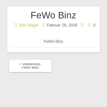
FeWo Binz
Beitragsnavigation
Dirk Nagel
Februar 18, 2019
0
FeWo Binz
VORHERIGER
VORHERIGE:
BEITRAG:
FEWO BINZ